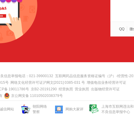
QQ
微
息举报电话：021-39900132
互联网药品信息服务资格证编号（沪）-经营性-2019-00
015号
网络文化经营许可证沪网文[2021] 0385-031 号
增值电信业务经营许可证
CP备 19011786号
京B2-20191290
经营执照
营业执照
出版物经营许可证
所有
京公网安备 11010502038379号
朝阳网络
上海市互联网违法和
诚信网站
网购大家评
警察
不良信息举报中心