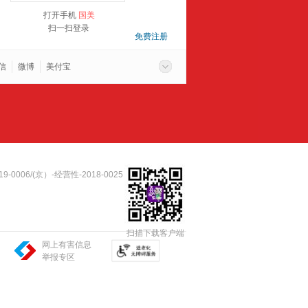
打开手机
国美
扫一扫登录
免费注册
信
微博
美付宝
06/(京）-经营性-2018-0025
扫描下载客户端
网上有害信息
举报专区